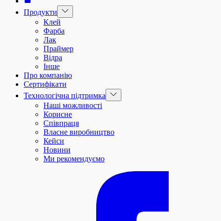
Show
Продукти
sub
Клей
menu
Фарба
Лак
Праймер
Відра
Інше
Про компанію
Сертифікати
Show
Технологічна підтримка
sub
Наші можливості
menu
Корисне
Співпраця
Власне виробництво
Кейси
Новини
Ми рекомендуємо
facebook