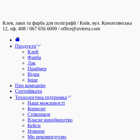
Skip
to
the
content
Клея, лаки та фарба для поліграфії / Київ, вул. Коноплянська
12, оф. 408 / 067 656 6009 / office@uvterra.com
Продукти
Клей
Фарба
Лак
Праймер
Відра
Інше
Про компанію
Сертифікати
Технологічна підтримка
Наші можливості
Корисне
Співпраця
Власне виробництво
Кейси
Новини
Ми рекомендуємо