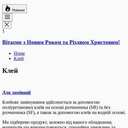
Новини
1
Вітаємо з Новим Роком та Різдвом Христовим!
Home
Клей
Клей
Для ламінації
Клейове ламінування здійснюється за допомогою
поліуретанових клеїв на основі розчинника (SB) та без
розчинника (SF), а також за допомогою клеїв на водній основі.
Ми підберемо продукт, залежно від вашого обладнання,
матеріалів що використовуються, специфіки замовлень та