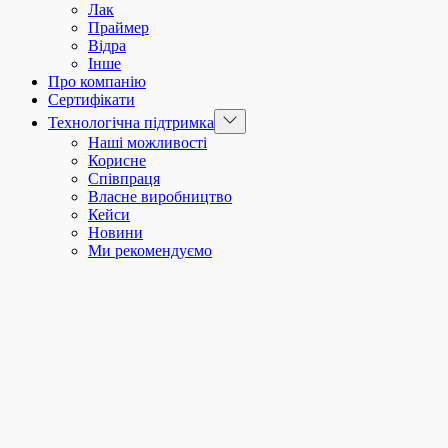
Лак
Праймер
Відра
Інше
Про компанію
Сертифікати
Show
Технологічна підтримка
sub
Наші можливості
menu
Корисне
Співпраця
Власне виробництво
Кейси
Новини
Ми рекомендуємо
facebook