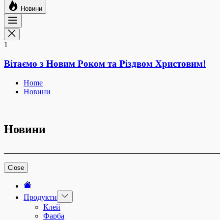
Новини
1
Вітаємо з Новим Роком та Різдвом Христовим!
Home
Новини
Новини
______________________________________________________
Close
Show
Продукти
sub
Клей
menu
Фарба