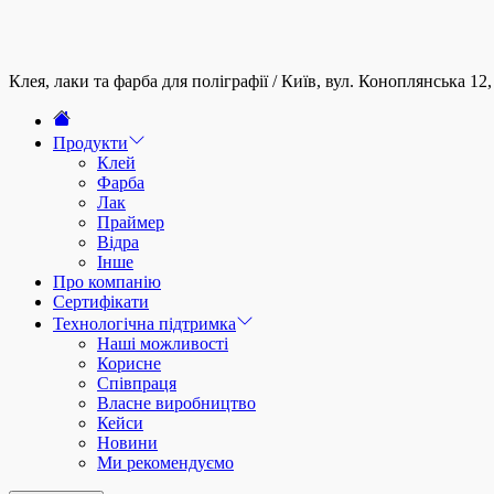
Skip
to
the
content
Клея, лаки та фарба для поліграфії / Київ, вул. Коноплянська 12, 
Продукти
Клей
Фарба
Лак
Праймер
Відра
Інше
Про компанію
Сертифікати
Технологічна підтримка
Наші можливості
Корисне
Співпраця
Власне виробництво
Кейси
Новини
Ми рекомендуємо